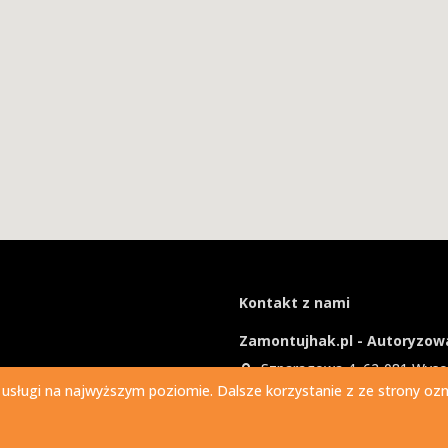
Kontakt z nami
Zamontujhak.pl - Autoryzowa
Szparagowa 4, 62-081 Wys
 usługi na najwyższym poziomie. Dalsze korzystanie z ze strony ozna
730 037 037
Ile kosztuje montaż haka?