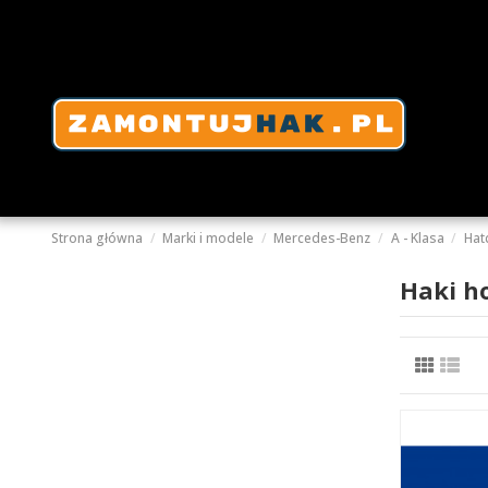
Strona główna
Marki i modele
Mercedes-Benz
A - Klasa
Hat
Haki h