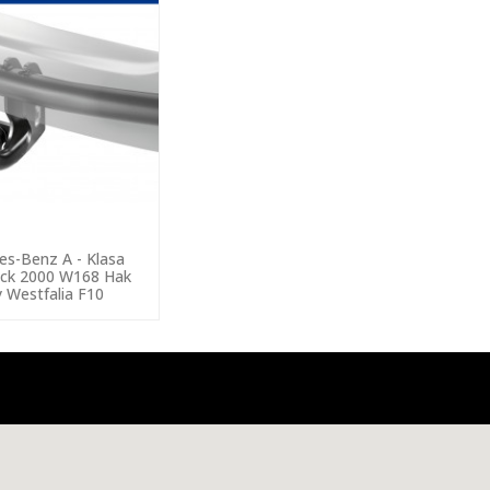
es-Benz A - Klasa
ck 2000 W168 Hak
y Westfalia F10