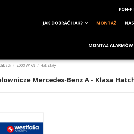
PON-PT
JAK DOBRAĆ HAK?
MONTAŻ
NAS
MONTAŻ ALARMÓW
chback
2000 W168
Hak stały
olownicze Mercedes-Benz A - Klasa Hatc