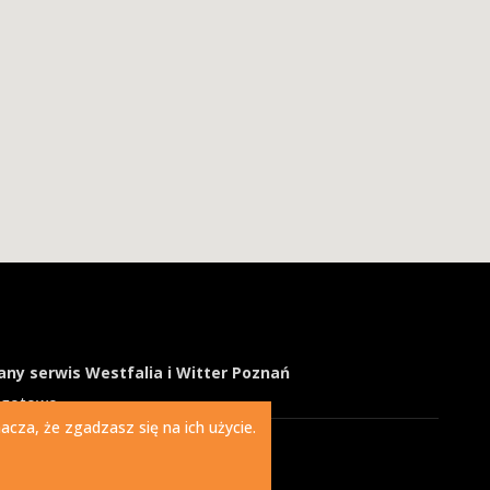
ny serwis Westfalia i Witter Poznań
ogotowo
cza, że zgadzasz się na ich użycie.