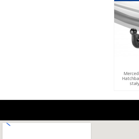
Merced
Hatchba
stał