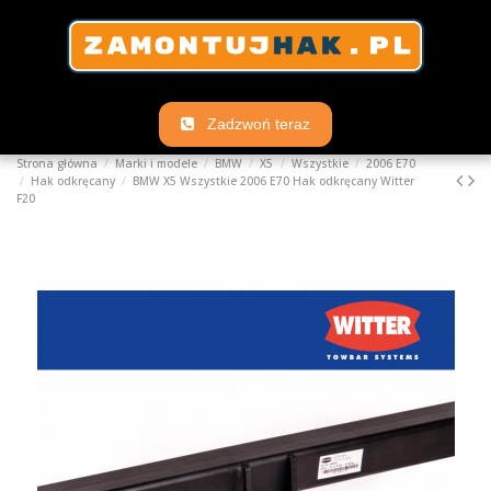
Zadzwoń teraz
Strona główna
Marki i modele
BMW
X5
Wszystkie
2006 E70
Hak odkręcany
BMW X5 Wszystkie 2006 E70 Hak odkręcany Witter
F20