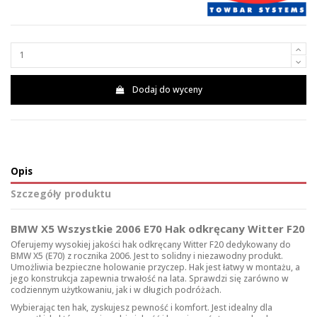
Dodaj do wyceny
Opis
Szczegóły produktu
BMW X5 Wszystkie 2006 E70 Hak odkręcany Witter F20
Oferujemy wysokiej jakości hak odkręcany Witter F20 dedykowany do
BMW X5 (E70) z rocznika 2006. Jest to solidny i niezawodny produkt.
Umożliwia bezpieczne holowanie przyczep. Hak jest łatwy w montażu, a
jego konstrukcja zapewnia trwałość na lata. Sprawdzi się zarówno w
codziennym użytkowaniu, jak i w długich podróżach.
Wybierając ten hak, zyskujesz pewność i komfort. Jest idealny dla