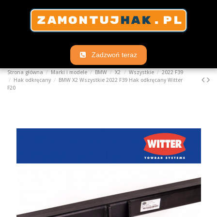
Zadzwoń teraz
Strona główna
Marki i modele
BMW
X2
Wszystkie
2022 F39
Hak odkręcany
BMW X2 Wszystkie 2022 F39 Hak odkręcany Witter
F20