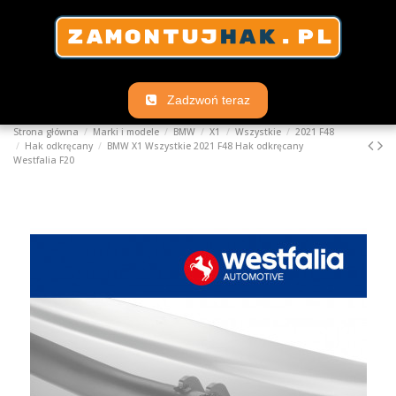
Zadzwoń teraz
Strona główna
Marki i modele
BMW
X1
Wszystkie
2021 F48
Hak odkręcany
BMW X1 Wszystkie 2021 F48 Hak odkręcany
Westfalia F20