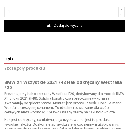
Dodaj do wyceny
Opis
Szczegóły produktu
BMW X1 Wszystkie 2021 F48 Hak odkręcany Westfalia
F20
Prezentujemy hak odkręcany Westfalia F20, dedykowany dla modeli BMW
X1 z roku 2021 (F48). Solidna konstrukcja i precyzyjne wykonanie
gwarantują bezpieczeństwo. Montaż jest prosty i szybki. Produkt marki
Westfalia cieszy się uznaniem. To idealne rozwiązanie dla osób
ceniących niezawodność. Sprawdź naszą ofertę na
haki holownicze
.
Hak jest odkręcany, co ułatwia jego użytkowanie. Jest to produkt
wysokiej jakości. Doskonale sprawdzi się w codziennym użytkowaniu.
Zaoszczędzisz czas i nerwy. Westfalia to lider w branży. Wybierając ten