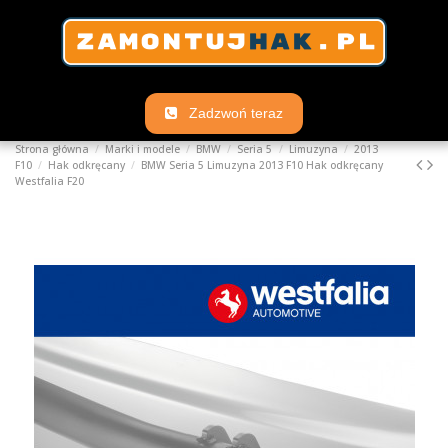
Zadzwoń teraz
Strona główna
Marki i modele
BMW
Seria 5
Limuzyna
2013
F10
Hak odkręcany
BMW Seria 5 Limuzyna 2013 F10 Hak odkręcany
Westfalia F20