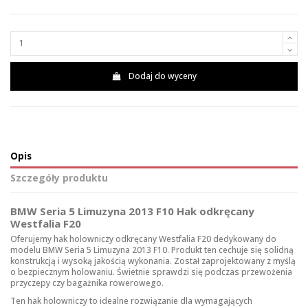
Dodaj do wyceny
Opis
Szczegóły produktu
BMW Seria 5 Limuzyna 2013 F10 Hak odkręcany
Westfalia F20
Oferujemy hak holowniczy odkręcany Westfalia F20 dedykowany do
modelu BMW Seria 5 Limuzyna 2013 F10. Produkt ten cechuje się solidną
konstrukcją i wysoką jakością wykonania. Został zaprojektowany z myślą
o bezpiecznym holowaniu. Świetnie sprawdzi się podczas przewożenia
przyczepy czy bagażnika rowerowego.
Ten hak holowniczy to idealne rozwiązanie dla wymagających