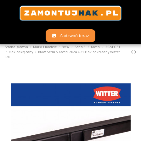
Zadzwoń teraz
Strona główna
Marki i modele
BMW
Seria 5
Kombi
2024 G31
Hak odkręcany
BMW Seria 5 Kombi 2024 G31 Hak odkręcany Witter
F20