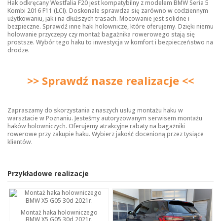
Hak odkręcany Westfalia F20 jest kompatybilny z modelem BMW Seria 5
Kombi 2016 F11 (LCI). Doskonale sprawdza się zarówno w codziennym
użytkowaniu, jak i na dłuższych trasach. Mocowanie jest solidne i
bezpieczne. Sprawdź inne
haki holownicze
, które oferujemy. Dzięki niemu
holowanie przyczepy czy montaż bagażnika rowerowego stają się
prostsze. Wybór tego haku to inwestycja w komfort i bezpieczeństwo na
drodze.
>> Sprawdź nasze realizacje <<
Zapraszamy do skorzystania z naszych usług montażu haku w
warsztacie w Poznaniu. Jesteśmy autoryzowanym serwisem montażu
haków holowniczych. Oferujemy atrakcyjne rabaty na bagażniki
rowerowe przy zakupie haku. Wybierz jakość docenioną przez tysiące
klientów.
Przykładowe realizacje
Montaż haka holowniczego
BMW X5 G05 30d 2021r.