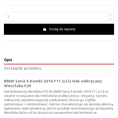
Dodaj do wyceny
Opis
Szczegóły produktu
BMW Seria 5 Kombi 2016 F11 (LCI) Hak odkręcany
Westfalia F20
Hak holowniczy Westfalia F20 do BMW Seria 5 Kombi 2016 F11 (LCI) to
idealne rozwiązanie dla miłośników praktyczności i elegancji. System
odkręcany zapewnia wygodę użytkowania. Można go szybko
zamontować i zdemontować. Hak ten charakteryzuje się wysoką jakością
wykonania i wytrzymałością. Jest to produkt renomowanego producenta
Westfalia, który od lat dostarcza niezawodne haki holownicze.