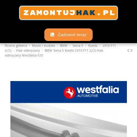
Zadzwoń teraz
Strona główna
Marki i modele
BMW
Seria 5
Kombi
2016 F11
(LCI)
Hak odkręcany
BMW Seria 5 Kombi 2016 F11 (LCI) Hak
odkręcany Westfalia F20