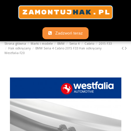
Zadzwoń teraz
Strona główna
Marki i modele
BMW
Seria 4
Cabrio
2015 F33
Hak odkręcany
BMW Seria 4 Cabrio 2015 F33 Hak odkręcany
Westfalia F20