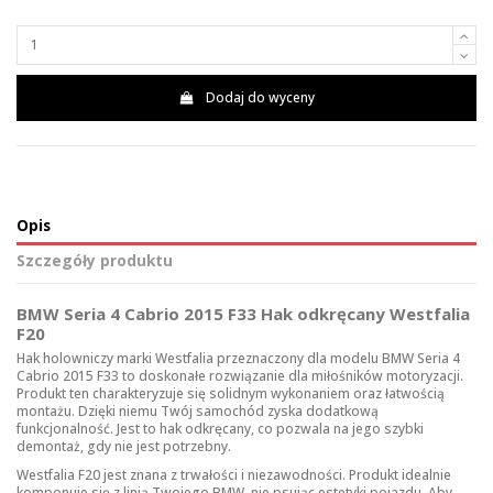
Dodaj do wyceny
Opis
Szczegóły produktu
BMW Seria 4 Cabrio 2015 F33 Hak odkręcany Westfalia
F20
Hak holowniczy marki Westfalia przeznaczony dla modelu BMW Seria 4
Cabrio 2015 F33 to doskonałe rozwiązanie dla miłośników motoryzacji.
Produkt ten charakteryzuje się solidnym wykonaniem oraz łatwością
montażu. Dzięki niemu Twój samochód zyska dodatkową
funkcjonalność. Jest to hak odkręcany, co pozwala na jego szybki
demontaż, gdy nie jest potrzebny.
Westfalia F20 jest znana z trwałości i niezawodności. Produkt idealnie
komponuje się z linią Twojego BMW, nie psując estetyki pojazdu. Aby