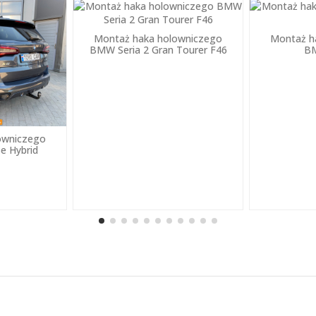
Montaż haka holowniczego
Montaż h
BMW Seria 2 Gran Tourer F46
B
owniczego
e Hybrid