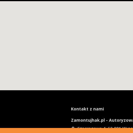
Kontakt z nami
Zamontujhak.pl - Autoryzowa
Szparagowa 4, 62-081 Wys