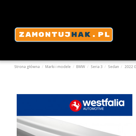
Strona główna
Marki i modele
BMW
Seria 3
Sedan
2022 