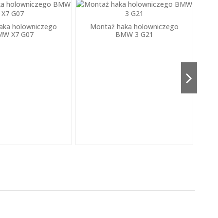
aka holowniczego
Montaż haka holowniczego
M
MW X7 G07
BMW 3 G21