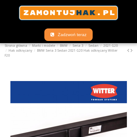
Zadzwoń teraz
Strona główna
Marki i modele
BMW
Seria 3
Sedan
2021 G20
Hak odkręcany
BMW Seria 3 Sedan 2021 G20 Hak odkręcany Witter
F20