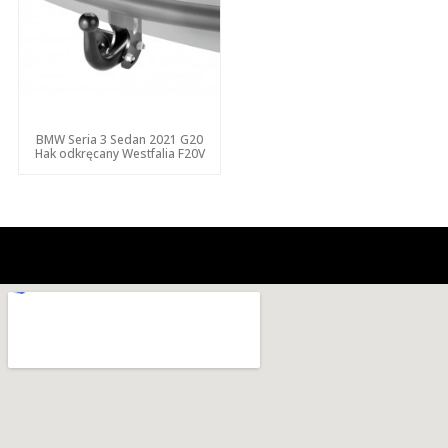
BMW Seria 3 Sedan 2021 G20
Hak odkręcany Westfalia F20V