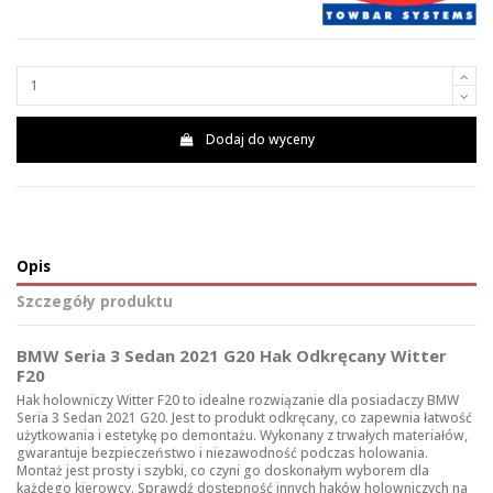
Dodaj do wyceny
Opis
Szczegóły produktu
BMW Seria 3 Sedan 2021 G20 Hak Odkręcany Witter
F20
Hak holowniczy Witter F20 to idealne rozwiązanie dla posiadaczy BMW
Seria 3 Sedan 2021 G20. Jest to produkt odkręcany, co zapewnia łatwość
użytkowania i estetykę po demontażu. Wykonany z trwałych materiałów,
gwarantuje bezpieczeństwo i niezawodność podczas holowania.
Montaż jest prosty i szybki, co czyni go doskonałym wyborem dla
każdego kierowcy. Sprawdź dostępność innych
haków holowniczych
na