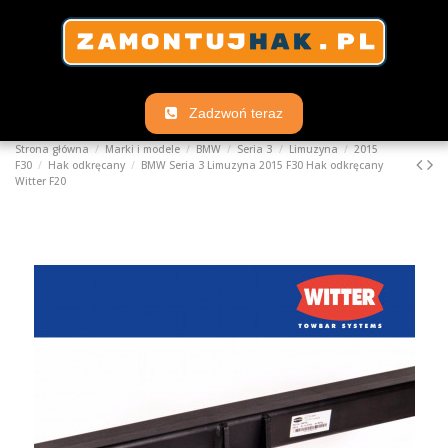
Zadzwoń teraz
Strona główna
Marki i modele
BMW
Seria 3
Limuzyna
2015
F30
Hak odkręcany
BMW Seria 3 Limuzyna 2015 F30 Hak odkręcany
Witter F20