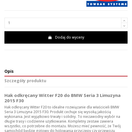
Dodaj do wyceny
Opis
Szczegóły produktu
Hak odkręcany Witter F20 do BMW Seria 3 Limuzyna
2015 F30
Hak odkręcany Witter F20 to idealne rozwiązanie dla właścicieli BMW
Seria 3 Limuzyna 2015 F30. Produkt cechuje się wysoką jakością
wykonania. Jest wyjątkowo trwały i solidny. To niezawodny wybór na
długie trasy i codzienne użytkowanie. Kompletny zestaw zawiera
wszystko, co potrzebne do montażu. Możesz mieć pewność, że Twój
samochód będzie gotowy do holowania przyczepy czy przewozu