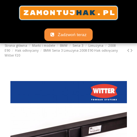
Zadzwoń teraz
Strona główna
Marki i modele
BMW
Seria 3
Limuzyna
2008
E90
Hak odkręcany
BMW Seria 3 Limuzyna 2008 E90 Hak odkręcany
Witter F20