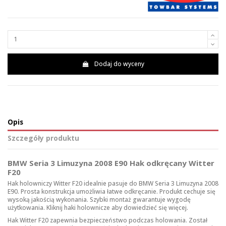
Dodaj do wyceny
Opis
Szczegóły produktu
BMW Seria 3 Limuzyna 2008 E90 Hak odkręcany Witter
F20
Hak holowniczy Witter F20 idealnie pasuje do BMW Seria 3 Limuzyna 2008
E90. Prosta konstrukcja umożliwia łatwe odkręcanie. Produkt cechuje się
wysoką jakością wykonania. Szybki montaż gwarantuje wygodę
użytkowania. Kliknij
haki holownicze
aby dowiedzieć się więcej.
Hak Witter F20 zapewnia bezpieczeństwo podczas holowania. Został