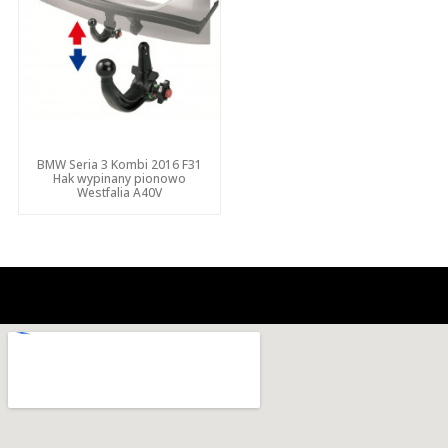
BMW Seria 3 Kombi 2016 F31
Hak wypinany pionowo
Westfalia A40V