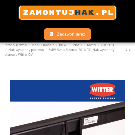
Zadzwoń teraz
Strona główna
Marki i modele
BMW
Seria 3
Kombi
2016 F31
Hak wypinany pionowo
BMW Seria 3 Kombi 2016 F31 Hak wypinany
pionowo Witter DV