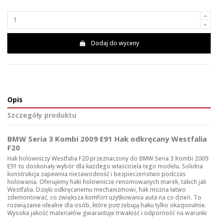
Dodaj do wyceny
Opis
Szczegóły produktu
BMW Seria 3 Kombi 2009 E91 Hak odkręcany Westfalia
F20
Hak holowniczy Westfalia F20 przeznaczony do BMW Seria 3 Kombi 2009
E91 to doskonały wybór dla każdego właściciela tego modelu. Solidna
konstrukcja zapewnia niezawodność i bezpieczeństwo podczas
holowania. Oferujemy
haki holownicze
renomowanych marek, takich jak
Westfalia. Dzięki odkręcanemu mechanizmowi, hak można łatwo
zdemontować, co zwiększa komfort użytkowania auta na co dzień. To
rozwiązanie idealne dla osób, które potrzebują haku tylko okazjonalnie.
Wysoka jakość materiałów gwarantuje trwałość i odporność na warunki