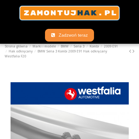
Zadzwoń teraz
Strona główna
Marki i modele
BMW
Seria 3
Kombi
2009 E91
Hak odkręcany
BMW Seria 3 Kombi 2009 E91 Hak odkręcany
Westfalia F20