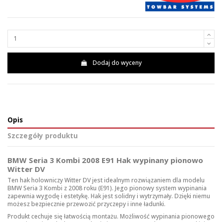
Dodaj do wyceny
Opis
Szczegóły produktu
BMW Seria 3 Kombi 2008 E91 Hak wypinany pionowo
Witter DV
Ten hak holowniczy Witter DV jest idealnym rozwiązaniem dla modelu
BMW Seria 3 Kombi z 2008 roku (E91). Jego pionowy system wypinania
zapewnia wygodę i estetykę. Hak jest solidny i wytrzymały. Dzięki niemu
możesz bezpiecznie przewozić przyczepy i inne ładunki.
Produkt cechuje się łatwością montażu. Możliwość wypinania pionowego