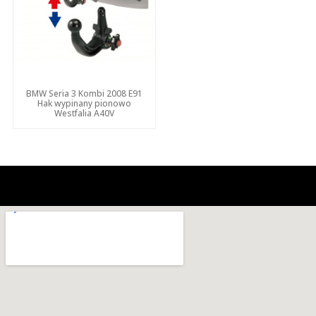
BMW Seria 3 Kombi 2008 E91
Hak wypinany pionowo
Westfalia A40V