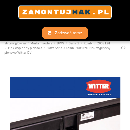
Zadzwoń teraz
Strona główna
Marki i modele
BMW
Seria 3
Kombi
2008 E91
Hak wypinany pionowo
BMW Seria 3 Kombi 2008 E91 Hak wypinany
pionowo Witter DV