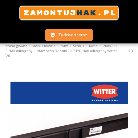
Zadzwoń teraz
Strona główna
Marki i modele
BMW
Seria 3
Kombi
2008 E91
Hak odkręcany
BMW Seria 3 Kombi 2008 E91 Hak odkręcany Witter
F20