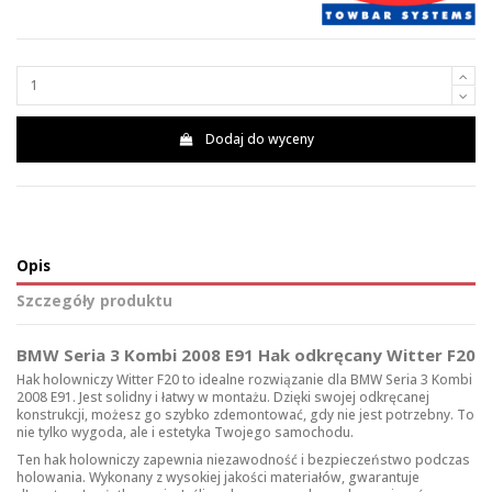
Dodaj do wyceny
Opis
Szczegóły produktu
BMW Seria 3 Kombi 2008 E91 Hak odkręcany Witter F20
Hak holowniczy Witter F20 to idealne rozwiązanie dla BMW Seria 3 Kombi
2008 E91. Jest solidny i łatwy w montażu. Dzięki swojej odkręcanej
konstrukcji, możesz go szybko zdemontować, gdy nie jest potrzebny. To
nie tylko wygoda, ale i estetyka Twojego samochodu.
Ten hak holowniczy zapewnia niezawodność i bezpieczeństwo podczas
holowania. Wykonany z wysokiej jakości materiałów, gwarantuje