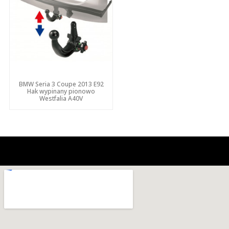
BMW Seria 3 Coupe 2013 E92
Hak wypinany pionowo
Westfalia A40V