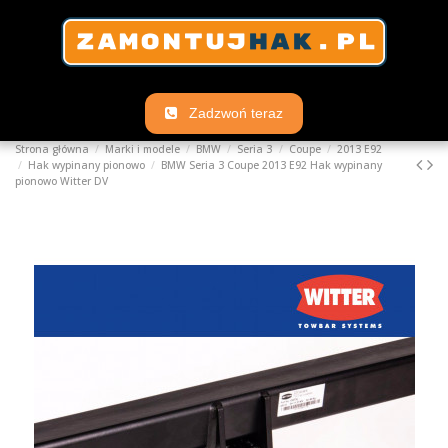
Zadzwoń teraz
Strona główna
Marki i modele
BMW
Seria 3
Coupe
2013 E92
Hak wypinany pionowo
BMW Seria 3 Coupe 2013 E92 Hak wypinany
pionowo Witter DV