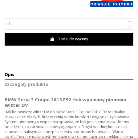
Dodaj do wyceny
Opis
Szczegóły produktu
BMW Seria 3 Coupe 2013 E92 Hak wypinany pionowo
Witter DV
Hak holowniczy Witter DV do BMW Seria 3 Coupe 2013 E92 to idealne
rozwiązanie dla tych, którzy cenią sobie komfort i wygodę użytkowania.
System pionowego wypinania sprawia, że hak jest niemal niewidoczny
po zdjęciu, co zachowuje estetykę pojazdu. Dzięki solidnej konstrukcji
zapewnia maksymalne bezpieczeństwo podczas holowania. Warto
zwrócić uwagę na łatwość montażu oraz demontażu, co przekłada się na