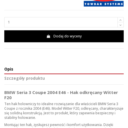
Dodaj do wyceny
Opis
Szczegóły produktu
BMW Seria 3 Coupe 2004 E46 - Hak odkręcany Witter
F20
Ten hak holowniczy to idealne rozwiązanie dla właścicieli BMW Seria 3
Coupe z rocznika 2004 (E46). Model Witter F20, odkręcany, charakteryzuje
się solidną konstrukcją. Jest to produkt, który zapewnia bezpieczny i
stabilny holowanie.
Montując ten hak, zyskujesz pewność i komfort użytkowania. Dzięki