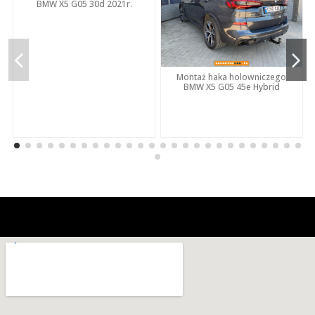
BMW X5 G05 30d 2021r.
Montaż haka holowniczego
BMW X5 G05 45e Hybrid