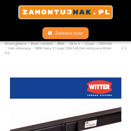
Zadzwoń teraz
Strona główna
Marki i modele
BMW
Seria 3
Coupe
2004 E46
Hak odkręcany
BMW Seria 3 Coupe 2004 E46 Hak odkręcany Witter
F20