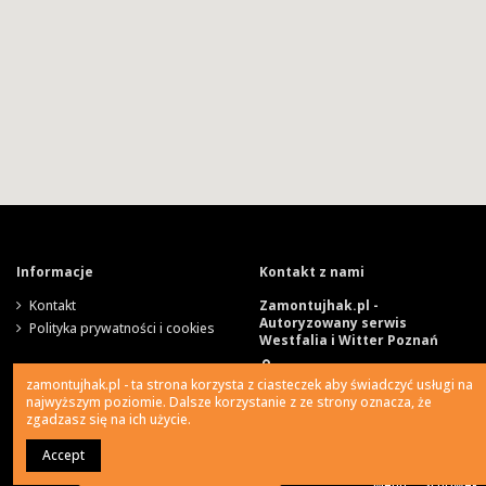
Informacje
Kontakt z nami
Kontakt
Zamontujhak.pl -
Autoryzowany serwis
Polityka prywatności i cookies
Westfalia i Witter Poznań
Szparagowa 4, 62-081
zamontujhak.pl - ta strona korzysta z ciasteczek aby świadczyć usługi na
Wysogotowo
najwyższym poziomie. Dalsze korzystanie z ze strony oznacza, że
zgadzasz się na ich użycie.
730 037 037
Accept
0
Ile kosztuje montaż haka?
Menu
Schowek