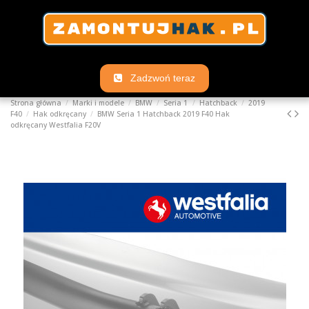
Zadzwoń teraz
Strona główna
Marki i modele
BMW
Seria 1
Hatchback
2019
F40
Hak odkręcany
BMW Seria 1 Hatchback 2019 F40 Hak
odkręcany Westfalia F20V