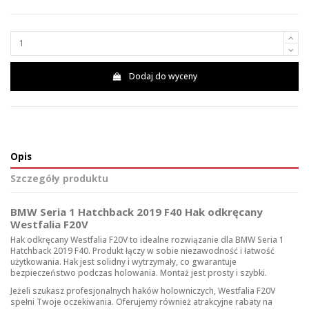
Dodaj do wyceny
Opis
Szczegóły produktu
BMW Seria 1 Hatchback 2019 F40 Hak odkręcany
Westfalia F20V
Hak odkręcany Westfalia F20V to idealne rozwiązanie dla BMW Seria 1
Hatchback 2019 F40. Produkt łączy w sobie niezawodność i łatwość
użytkowania. Hak jest solidny i wytrzymały, co gwarantuje
bezpieczeństwo podczas holowania. Montaż jest prosty i szybki.
Jeżeli szukasz profesjonalnych
haków holowniczych
, Westfalia F20V
spełni Twoje oczekiwania. Oferujemy również atrakcyjne rabaty na