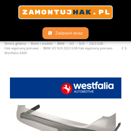
Zadzwoń teraz
Strona główna
Marki i modele
BMW
iX3
SUV
2023 G08
Hak wypinany pionowo
BMW iX3 SUV 2023 G08 Hak wypinany pionowo
Westfalia A40V