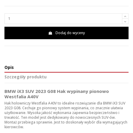
Dodaj do wyceny
Opis
Szczegóły produktu
BMW iX3 SUV 2023 G08 Hak wypinany pionowo
Westfalia A40V
Hak holowniczy Westfalia A40V to idealne rozwiązanie dla BMW iX3 SUV
2023 G08. Cechuje go pionowy system wypinania, co znacznie ułatwia
użytkowanie. Wysoka jakość wykonania zapewnia bezpieczeństwo i
trwałość. Ten model jest dedykowany do nowoczesnych SUV-ów.
Montaż przebiega sprawnie. Jest to doskonały wybór dla wymagających
kierowców.