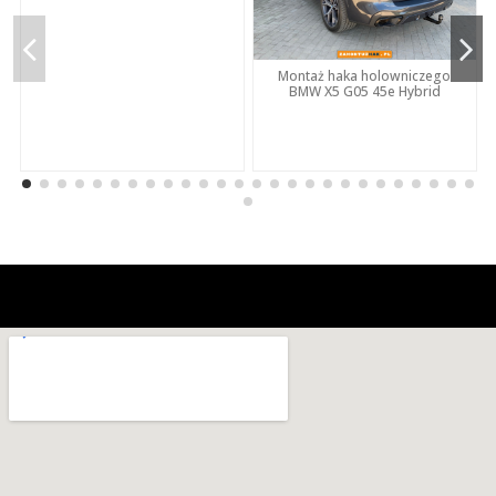
Montaż haka holowniczego
BMW X5 G05 45e Hybrid