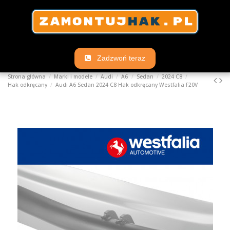
Zadzwoń teraz
Strona główna
Marki i modele
Audi
A6
Sedan
2024 C8
Hak odkręcany
Audi A6 Sedan 2024 C8 Hak odkręcany Westfalia F20V