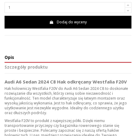
Dodaj do wyceny
Opis
Szczegóły produktu
Audi A6 Sedan 2024 C8 Hak odkręcany Westfalia F20V
Hak holowniczy Westfalia F20V do Audi A6 Sedan 2024 C8 to doskonałe
rozwiązanie dla wszystkich, którzy cenią sobie niezawodność i
funkcjonalność. Ten model charakteryzuje się łatwym montażem oraz
wysoką jakością wykonania. Jest to hak odkręcany, co sprawia, że jego
użytkowanie jest niezwykle wygodne. Idealny do codziennego użytku
oraz dłuższych podróży.
Westfalia F20V to produkt z najwyższej półki. Dzięki niemu
transportowanie przyczepy czy bagażnika rowerowego stanie się
proste i bezpieczne. Polecamy zapoznać się z naszą ofertą
haków
holowniczych
. U nas znajdziesz rozwiązania idealne do Twojego