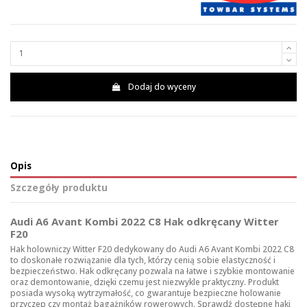
Dodaj do wyceny
Opis
Szczegóły produktu
Audi A6 Avant Kombi 2022 C8 Hak odkręcany Witter
F20
Hak holowniczy Witter F20 dedykowany do Audi A6 Avant Kombi 2022 C8
to doskonałe rozwiązanie dla tych, którzy cenią sobie elastyczność i
bezpieczeństwo. Hak odkręcany pozwala na łatwe i szybkie montowanie
oraz demontowanie, dzięki czemu jest niezwykle praktyczny. Produkt
posiada wysoką wytrzymałość, co gwarantuje bezpieczne holowanie
przyczep czy montaż bagażników rowerowych. Sprawdź dostępne
haki