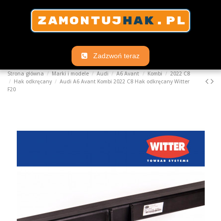
Zadzwoń teraz
Strona główna
Marki i modele
Audi
A6 Avant
Kombi
2022 C8
Hak odkręcany
Audi A6 Avant Kombi 2022 C8 Hak odkręcany Witter
F20