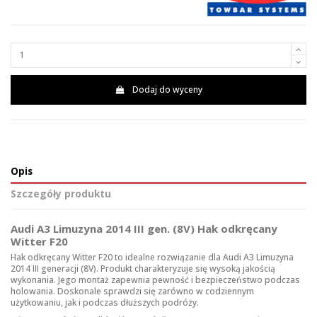
Dodaj do wyceny
Opis
Szczegóły produktu
Audi A3 Limuzyna 2014 III gen. (8V) Hak odkręcany
Witter F20
Hak odkręcany Witter F20 to idealne rozwiązanie dla Audi A3 Limuzyna
2014 III generacji (8V). Produkt charakteryzuje się wysoką jakością
wykonania. Jego montaż zapewnia pewność i bezpieczeństwo podczas
holowania. Doskonale sprawdzi się zarówno w codziennym
użytkowaniu, jak i podczas dłuższych podróży.