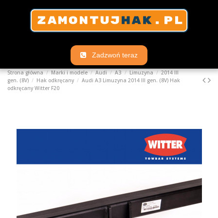
Zadzwoń teraz
Strona główna
Marki i modele
Audi
A3
Limuzyna
2014 III
gen. (8V)
Hak odkręcany
Audi A3 Limuzyna 2014 III gen. (8V) Hak
odkręcany Witter F20