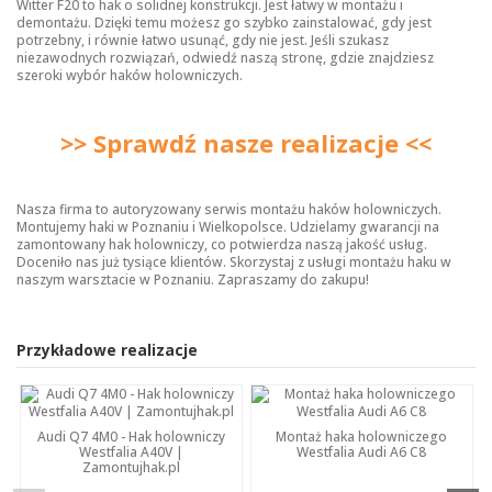
Witter F20 to hak o solidnej konstrukcji. Jest łatwy w montażu i
demontażu. Dzięki temu możesz go szybko zainstalować, gdy jest
potrzebny, i równie łatwo usunąć, gdy nie jest. Jeśli szukasz
niezawodnych rozwiązań, odwiedź naszą stronę, gdzie znajdziesz
szeroki wybór
haków holowniczych
.
>> Sprawdź nasze realizacje <<
Nasza firma to autoryzowany serwis montażu haków holowniczych.
Montujemy haki w Poznaniu i Wielkopolsce. Udzielamy gwarancji na
zamontowany hak holowniczy, co potwierdza naszą jakość usług.
Doceniło nas już tysiące klientów. Skorzystaj z usługi montażu haku w
naszym warsztacie w Poznaniu. Zapraszamy do zakupu!
Przykładowe realizacje
Audi Q7 4M0 - Hak holowniczy
Montaż haka holowniczego
Westfalia A40V |
Westfalia Audi A6 C8
Zamontujhak.pl