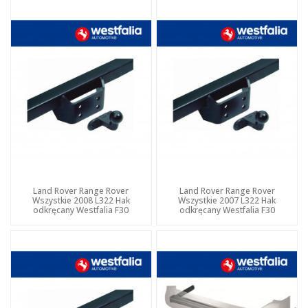
Land Rover Range Rover
Land Rover Range Rover
Wszystkie 2008 L322 Hak
Wszystkie 2007 L322 Hak
odkręcany Westfalia F30
odkręcany Westfalia F30