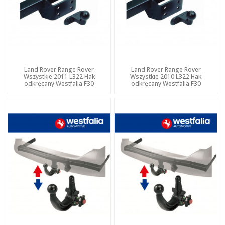
Land Rover Range Rover
Land Rover Range Rover
Wszystkie 2011 L322 Hak
Wszystkie 2010 L322 Hak
odkręcany Westfalia F30
odkręcany Westfalia F30