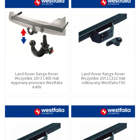
Land Rover Range Rover
Land Rover Range Rover
Wszystkie 2013 L405 Hak
Wszystkie 2012 L322 Hak
wypinany pionowo Westfalia
odkręcany Westfalia F30
A40V