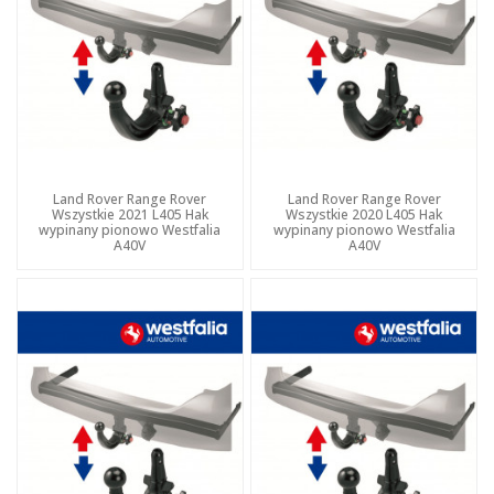
Land Rover Range Rover
Land Rover Range Rover
Wszystkie 2021 L405 Hak
Wszystkie 2020 L405 Hak
wypinany pionowo Westfalia
wypinany pionowo Westfalia
A40V
A40V