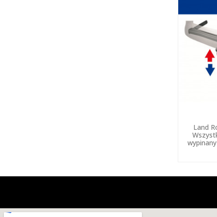
Land R
Wszystk
wypinany