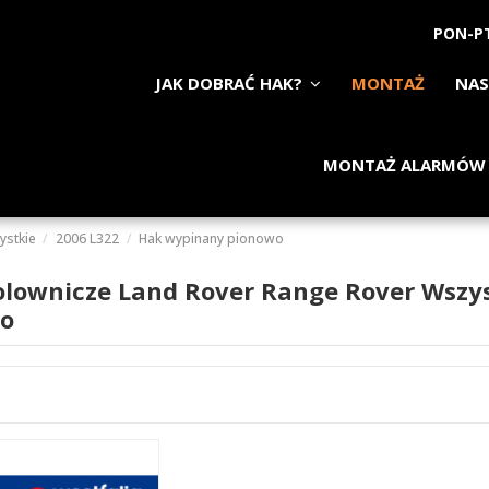
PON-PT
JAK DOBRAĆ HAK?
MONTAŻ
NAS
MONTAŻ ALARMÓW
ystkie
2006 L322
Hak wypinany pionowo
olownicze Land Rover Range Rover Wszy
o