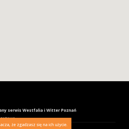
ny serwis Westfalia i Witter Poznań
ogotowo
cza, że zgadzasz się na ich użycie.