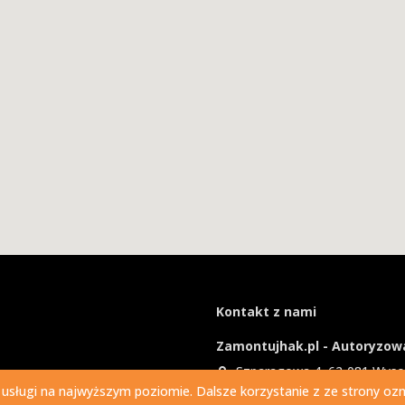
Kontakt z nami
Zamontujhak.pl - Autoryzowa
Szparagowa 4, 62-081 Wys
 usługi na najwyższym poziomie. Dalsze korzystanie z ze strony ozna
730 037 037