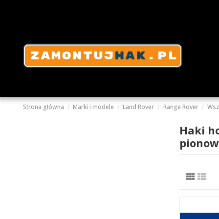
Strona główna
Marki i modele
Land Rover
Range Rover
Wsz
Haki h
pionow