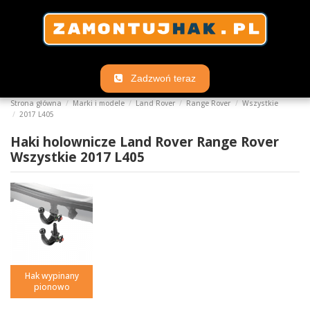
Zadzwoń teraz
Strona główna
Marki i modele
Land Rover
Range Rover
Wszystkie
2017 L405
Haki holownicze Land Rover Range Rover
Wszystkie 2017 L405
Hak wypinany
pionowo