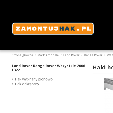
Strona główna
Marki i modele
Land Rover
Range Rover
Wsz
Land Rover Range Rover Wszystkie 2006
Haki h
L322
Hak wypinany pionowo
Hak odkręcany