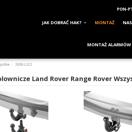
PON-PT
JAK DOBRAĆ HAK?
MONTAŻ
NAS
MONTAŻ ALARMÓW
ystkie
2006 L322
olownicze Land Rover Range Rover Wszys