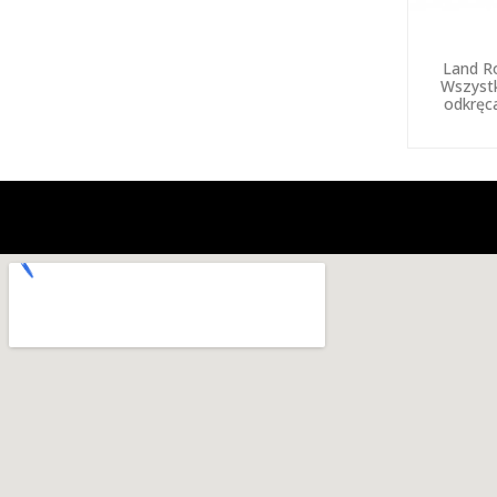
Land R
Wszystk
odkręc