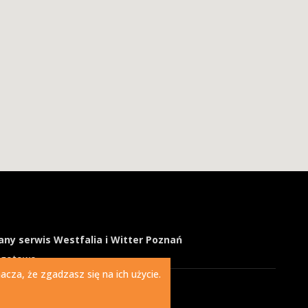
ny serwis Westfalia i Witter Poznań
ogotowo
cza, że zgadzasz się na ich użycie.