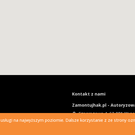
Kontakt z nami
Zamontujhak.pl - Autoryzowa
Szparagowa 4, 62-081 Wys
 usługi na najwyższym poziomie. Dalsze korzystanie z ze strony ozna
730 037 037
Ile kosztuje montaż haka?