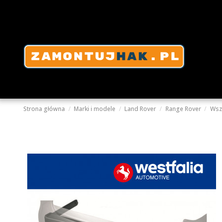
Strona główna
Marki i modele
Land Rover
Range Rover
Wsz