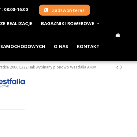
: 08:00-16:00
Zadzwoń teraz
ZE REALIZACJE
BAGAŻNIKI ROWEROWE
 SAMOCHODOWYCH
O NAS
KONTAKT
stkie 2006 L322 Hak wypinany pionowo Westfalia A40V