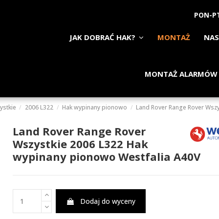
PON-PT
JAK DOBRAĆ HAK?
MONTAŻ
NAS
MONTAŻ ALARMÓW
ystkie
2006 L322
Hak wypinany pionowo
Land Rover Range Rover Wszy
Land Rover Range Rover
Wszystkie 2006 L322 Hak
wypinany pionowo Westfalia A40V
Dodaj do wyceny