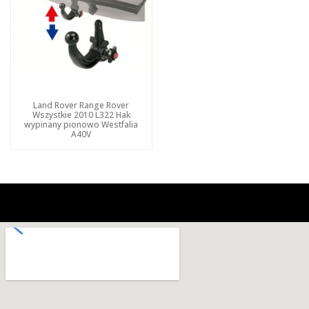
Land Rover Range Rover
Wszystkie 2010 L322 Hak
wypinany pionowo Westfalia
A40V