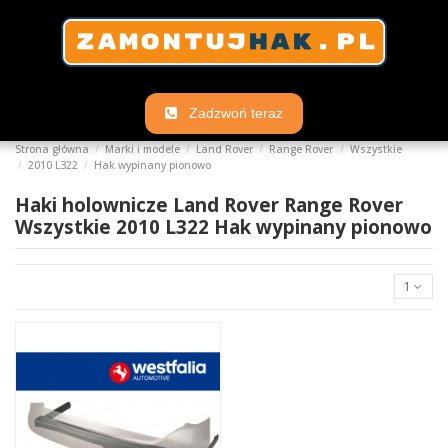
Zadzwoń teraz
Strona główna
Marki i modele
Land Rover
Range Rover
Wszystkie
2010 L322
Hak wypinany pionowo
Haki holownicze Land Rover Range Rover
Wszystkie 2010 L322 Hak wypinany pionowo
1