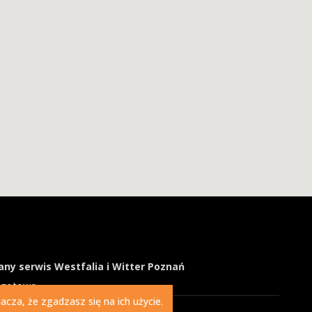
ny serwis Westfalia i Witter Poznań
ogotowo
cza, że zgadzasz się na ich użycie.