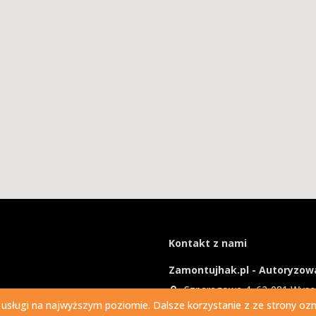
Kontakt z nami
Zamontujhak.pl - Autoryzowa
Szparagowa 4, 62-081 Wys
 usługi na najwyższym poziomie. Dalsze korzystanie z ze strony ozna
730 037 037