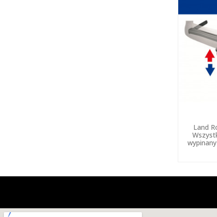
Land R
Wszystk
wypinany