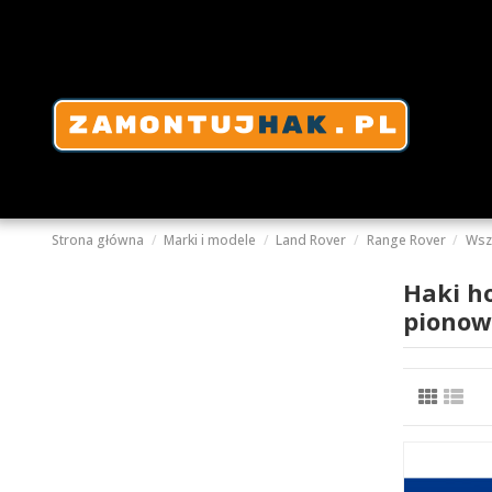
Strona główna
Marki i modele
Land Rover
Range Rover
Wsz
Haki h
pionow