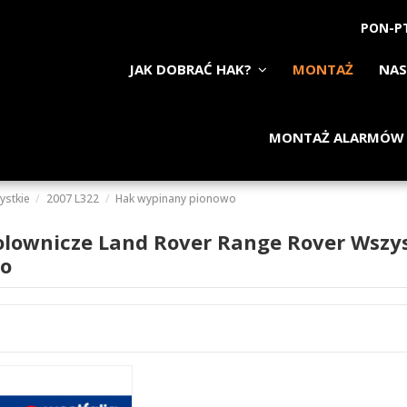
PON-PT
JAK DOBRAĆ HAK?
MONTAŻ
NAS
MONTAŻ ALARMÓW
ystkie
2007 L322
Hak wypinany pionowo
olownicze Land Rover Range Rover Wszy
o