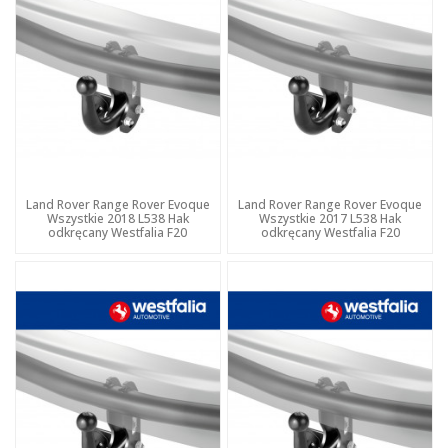
Land Rover Range Rover Evoque
Land Rover Range Rover Evoque
Wszystkie 2018 L538 Hak
Wszystkie 2017 L538 Hak
odkręcany Westfalia F20
odkręcany Westfalia F20