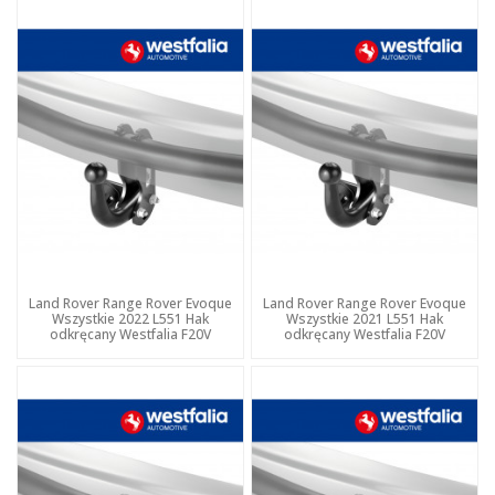
Land Rover Range Rover Evoque
Land Rover Range Rover Evoque
Wszystkie 2022 L551 Hak
Wszystkie 2021 L551 Hak
odkręcany Westfalia F20V
odkręcany Westfalia F20V