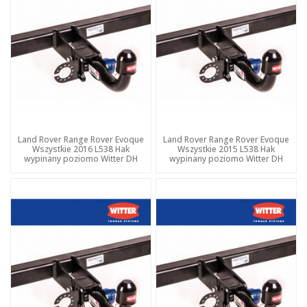
Land Rover Range Rover Evoque
Land Rover Range Rover Evoque
Wszystkie 2016 L538 Hak
Wszystkie 2015 L538 Hak
wypinany poziomo Witter DH
wypinany poziomo Witter DH