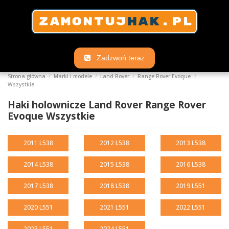
Zadzwoń teraz
Strona główna
Marki i modele
Land Rover
Range Rover Evoque
Wszystkie
Haki holownicze Land Rover Range Rover
Evoque Wszystkie
2011 L538
2012 L538
2013 L538
2014 L538
2015 L538
2016 L538
2017 L538
2018 L538
2019 L551
2020 L551
2021 L551
2022 L551
2023 L551
2024 L551