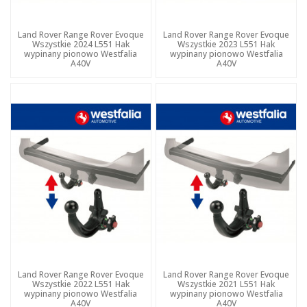
Land Rover Range Rover Evoque
Land Rover Range Rover Evoque
Wszystkie 2024 L551 Hak
Wszystkie 2023 L551 Hak
wypinany pionowo Westfalia
wypinany pionowo Westfalia
A40V
A40V
Land Rover Range Rover Evoque
Land Rover Range Rover Evoque
Wszystkie 2022 L551 Hak
Wszystkie 2021 L551 Hak
wypinany pionowo Westfalia
wypinany pionowo Westfalia
A40V
A40V