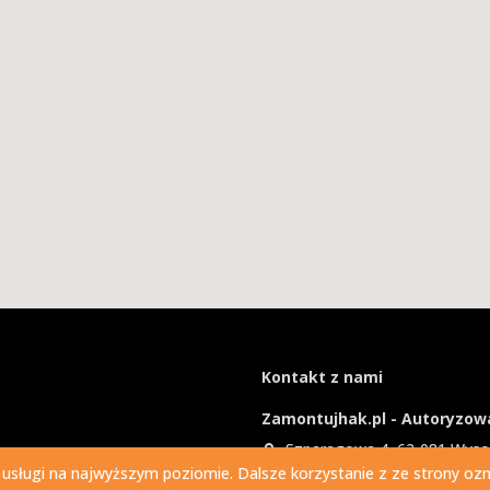
Kontakt z nami
Zamontujhak.pl - Autoryzowa
Szparagowa 4, 62-081 Wys
 usługi na najwyższym poziomie. Dalsze korzystanie z ze strony ozna
730 037 037