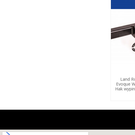
Land R
Evoque W
Hak wypin