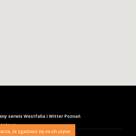
ny serwis Westfalia i Witter Poznań
ogotowo
cza, że zgadzasz się na ich użycie.