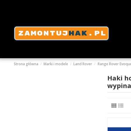
Strona główna
Marki i modele
Land Rover
Range Rover Evoqu
Haki h
wypina