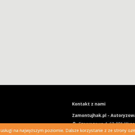
Kontakt z nami
Zamontujhak.pl - Autoryzowa
Szparagowa 4, 62-081 Wys
 usługi na najwyższym poziomie. Dalsze korzystanie z ze strony ozna
730 037 037