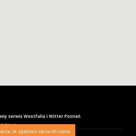
ny serwis Westfalia i Witter Poznań
ogotowo
cza, że zgadzasz się na ich użycie.