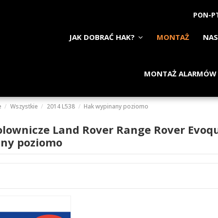
PON-PT
JAK DOBRAĆ HAK?
MONTAŻ
NAS
MONTAŻ ALARMÓW
e
Wszystkie
2014 L538
Hak wypinany poziomo
olownicze Land Rover Range Rover Evoq
ny poziomo