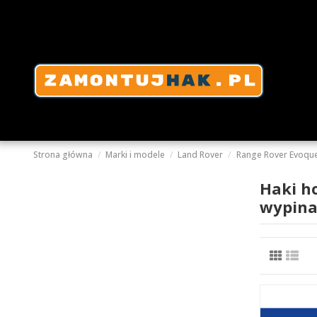
Strona główna
Marki i modele
Land Rover
Range Rover Evoqu
Haki h
wypina