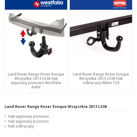
Land Rover Range Rover Evoque
Land Rover Range Rover Evoque
Wszystkie 2013 L538 Hak
Wszystkie 2013 L538 Hak
wypinany pionowo Westfalia
odkręcany Witter F20
A40V
Land Rover Range Rover Evoque Wszystkie 2013 L538
Hak wypinany pionowo
Hak wypinany poziomo
Hak odkręcany