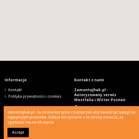
Informacje
Kontakt z nami
Kontakt
Zamontujhak.pl -
Autoryzowany serwis
Polityka prywatności i cookies
Westfalia i Witter Poznań
Szparagowa 4, 62-081
zamontujhak.pl - ta strona korzysta z ciasteczek aby świadczyć usługi na
Wysogotowo
najwyższym poziomie. Dalsze korzystanie z ze strony oznacza, że
zgadzasz się na ich użycie.
730 037 037
Accept
0
Ile kosztuje montaż haka?