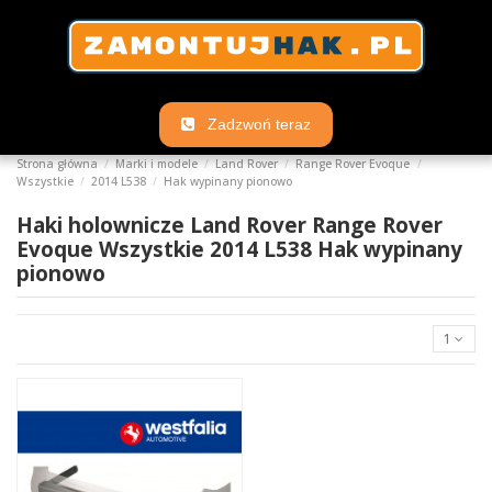
Zadzwoń teraz
Strona główna
Marki i modele
Land Rover
Range Rover Evoque
Wszystkie
2014 L538
Hak wypinany pionowo
Haki holownicze Land Rover Range Rover
Evoque Wszystkie 2014 L538 Hak wypinany
pionowo
1