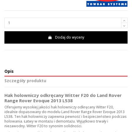
Dodaj do wyceny
Opis
Szczegóły produktu
Hak holowniczy odkręcany Witter F20 do Land Rover
Range Rover Evoque 2013 L538
Oferujemy wysokiej jakości hak holowniczy odkręcany Witter F20,
idealnie dopasowany do modelu Land Rover Range Rover Evoque 2013
L538. Ten hak holowniczy zapewnia pewność i bezpieczeństwo podczas
holowania. Łatwy w montażu i demontażu. Wyjątkowo trwały i
niezawodny. Witter F20 to synonim solidności.