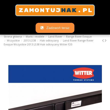
Zadzwoń teraz
Strona główna
Marki i modele
Land Rover
Range Rover Evoque
Wszystkie
2013 L538
Hak odkręcany
Land Rover Range Rover
Evoque Wszystkie 2013 L538 Hak odkręcany Witter F20