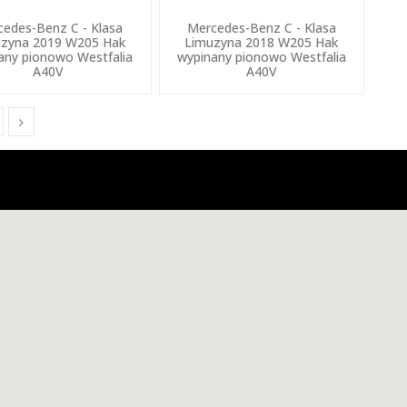
edes-Benz C - Klasa
Mercedes-Benz C - Klasa
zyna 2019 W205 Hak
Limuzyna 2018 W205 Hak
any pionowo Westfalia
wypinany pionowo Westfalia
A40V
A40V