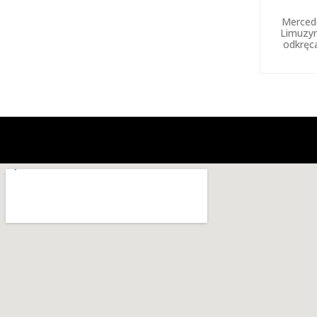
Merced
Limuzy
odkręc