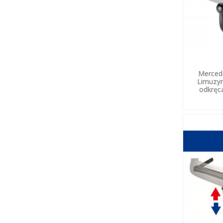
Merced
Limuzy
odkręc