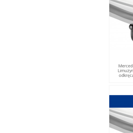
Merced
Limuzy
odkręc