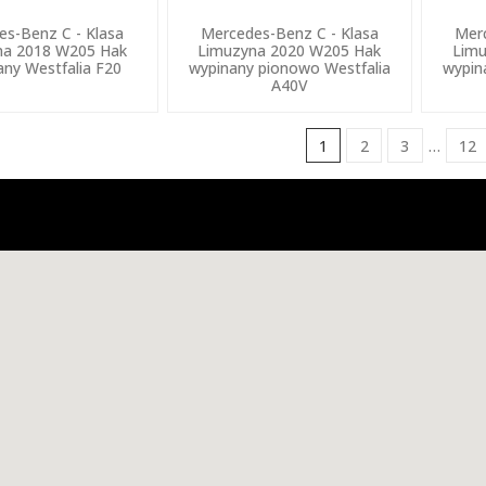
es-Benz C - Klasa
Mercedes-Benz C - Klasa
Merc
na 2018 W205 Hak
Limuzyna 2020 W205 Hak
Limu
any Westfalia F20
wypinany pionowo Westfalia
wypin
A40V
1
2
3
…
12