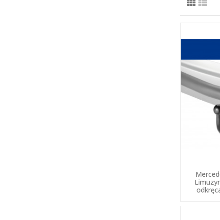
Merced
Limuzy
odkręc