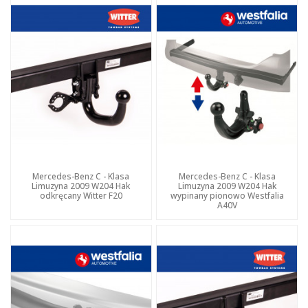
Mercedes-Benz C - Klasa
Mercedes-Benz C - Klasa
Limuzyna 2009 W204 Hak
Limuzyna 2009 W204 Hak
odkręcany Witter F20
wypinany pionowo Westfalia
A40V