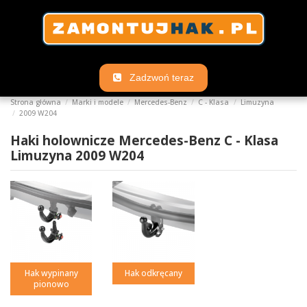
Zadzwoń teraz
Strona główna
Marki i modele
Mercedes-Benz
C - Klasa
Limuzyna
2009 W204
Haki holownicze Mercedes-Benz C - Klasa
Limuzyna 2009 W204
Hak wypinany
Hak odkręcany
pionowo