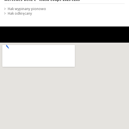
Hak wypinany pionowo
Hak odkręcany