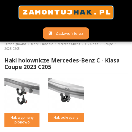
Zadzwoń teraz
Strona główna
Marki i modele
Mercedes-Benz
C - Klasa
Coupe
2023 C205
Haki holownicze Mercedes-Benz C - Klasa
Coupe 2023 C205
Hak wypinany
Hak odkręcany
pionowo