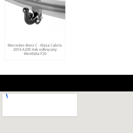
Mercedes-Benz C - Klasa Cabrio
2016 A205 Hak odkręcany
Westfalia F20