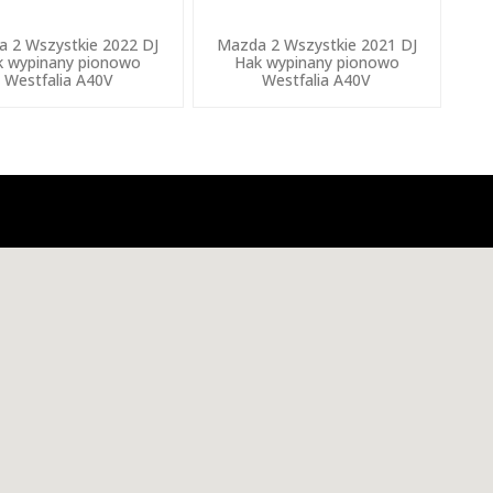
 2 Wszystkie 2022 DJ
Mazda 2 Wszystkie 2021 DJ
k wypinany pionowo
Hak wypinany pionowo
Westfalia A40V
Westfalia A40V