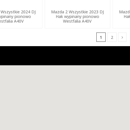
Wszystkie 2024 DJ
Mazda 2 Wszystkie 2023 DJ
Mazda
ypinany pionowo
Hak wypinany pionowo
Ha
stfalia A40V
Westfalia A40V
1
2