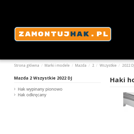
Strona główna
Marki i modele
Mazda
2
Wszystkie
2022 D
Mazda 2 Wszystkie 2022 DJ
Haki h
Hak wypinany pionowo
Hak odkręcany