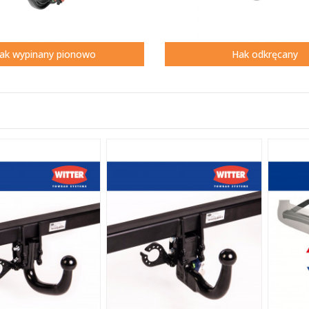
ak wypinany pionowo
Hak odkręcany