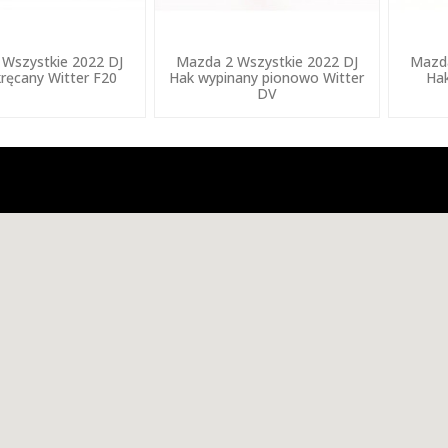
Wszystkie 2022 DJ
Mazda 2 Wszystkie 2022 DJ
Mazda
ręcany Witter F20
Hak wypinany pionowo Witter
Ha
DV