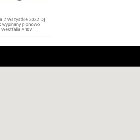
 2 Wszystkie 2022 DJ
k wypinany pionowo
Westfalia A40V