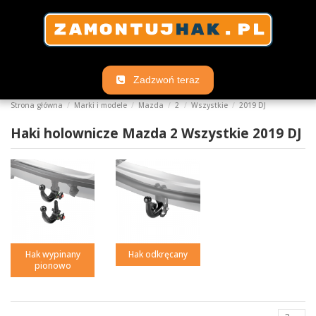
Zadzwoń teraz
Strona główna
Marki i modele
Mazda
2
Wszystkie
2019 DJ
Haki holownicze Mazda 2 Wszystkie 2019 DJ
Hak wypinany
Hak odkręcany
pionowo