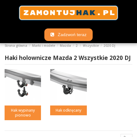
Zadzwoń teraz
Strona główna
Marki i modele
Mazda
2
Wszystkie
2020 DJ
Haki holownicze Mazda 2 Wszystkie 2020 DJ
Hak wypinany
Hak odkręcany
pionowo