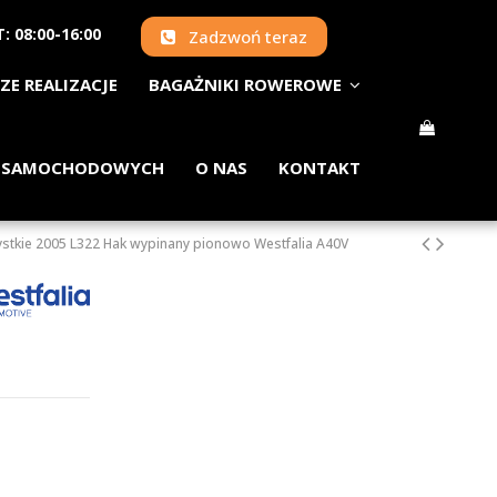
: 08:00-16:00
Zadzwoń teraz
ZE REALIZACJE
BAGAŻNIKI ROWEROWE
 SAMOCHODOWYCH
O NAS
KONTAKT
stkie 2005 L322 Hak wypinany pionowo Westfalia A40V