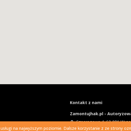
Kontakt z nami
Zamontujhak.pl - Autoryzowa
Szparagowa 4, 62-081 Wys
 usługi na najwyższym poziomie. Dalsze korzystanie z ze strony ozna
730 037 037