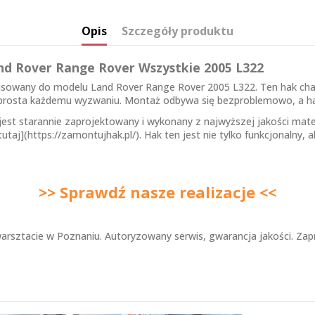
Opis
Szczegóły produktu
nd Rover Range Rover Wszystkie 2005 L322
pasowany do modelu Land Rover Range Rover 2005 L322. Ten hak ch
mu sprosta każdemu wyzwaniu. Montaż odbywa się bezproblemowo, a ha
est starannie zaprojektowany i wykonany z najwyższej jakości mater
taj](https://zamontujhak.pl/). Hak ten jest nie tylko funkcjonalny,
>> Sprawdź nasze realizacje <<
rsztacie w Poznaniu. Autoryzowany serwis, gwarancja jakości. Za