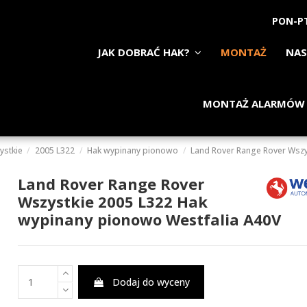
PON-PT
JAK DOBRAĆ HAK?
MONTAŻ
NAS
MONTAŻ ALARMÓW
ystkie
2005 L322
Hak wypinany pionowo
Land Rover Range Rover Wszy
Land Rover Range Rover
Wszystkie 2005 L322 Hak
wypinany pionowo Westfalia A40V
Dodaj do wyceny