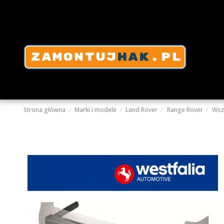
Strona główna
Marki i modele
Land Rover
Range Rover
Wsz