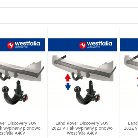
ver Discovery SUV
Land Rover Discovery SUV
Land
k wypinany pionowo
2023 V Hak wypinany pionowo
2022 V
stfalia A40V
Westfalia A40V