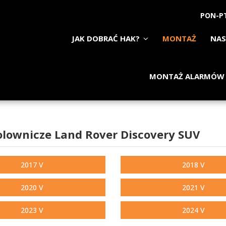
PON-PT
JAK DOBRAĆ HAK?
MONTAŻ
NAS
MONTAŻ ALARMÓW
olownicze Land Rover Discovery SUV
2017 V
2018 V
2020 V
2021 V
2023 V
2024 V