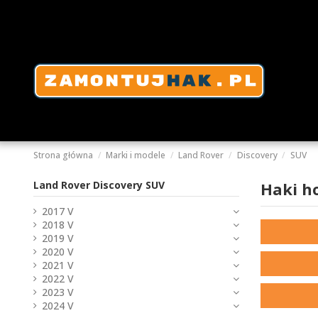
Strona główna
Marki i modele
Land Rover
Discovery
SUV
Land Rover Discovery SUV
Haki h
2017 V
2018 V
2019 V
2020 V
2021 V
2022 V
2023 V
2024 V