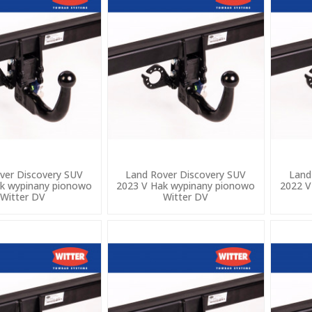
ver Discovery SUV
Land Rover Discovery SUV
Land
k wypinany pionowo
2023 V Hak wypinany pionowo
2022 V
Witter DV
Witter DV