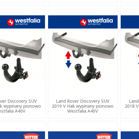
ver Discovery SUV
Land Rover Discovery SUV
Land
k wypinany pionowo
2019 V Hak wypinany pionowo
2018 V
stfalia A40V
Westfalia A40V