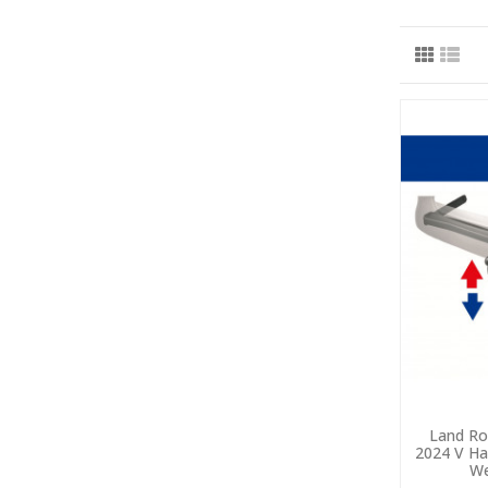
Land Ro
2024 V Ha
We