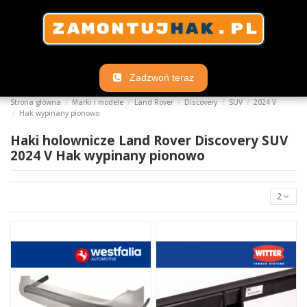
Zadzwoń teraz
Strona główna
Marki i modele
Land Rover
Discovery
SUV
2024 V
Hak wypinany pionowo
Haki holownicze Land Rover Discovery SUV
2024 V Hak wypinany pionowo
2