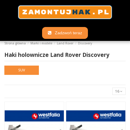
Zadzwoń teraz
Strona główna
Marki i modele
Land Rover
Discovery
Haki holownicze Land Rover Discovery
SUV
16