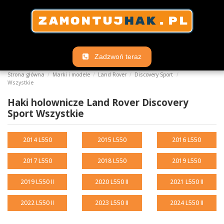
Zadzwoń teraz
Strona główna
Marki i modele
Land Rover
Discovery Sport
Wszystkie
Haki holownicze Land Rover Discovery
Sport Wszystkie
2014 L550
2015 L550
2016 L550
2017 L550
2018 L550
2019 L550
2019 L550 II
2020 L550 II
2021 L550 II
2022 L550 II
2023 L550 II
2024 L550 II