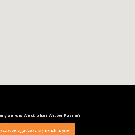
ny serwis Westfalia i Witter Poznań
ogotowo
cza, że zgadzasz się na ich użycie.