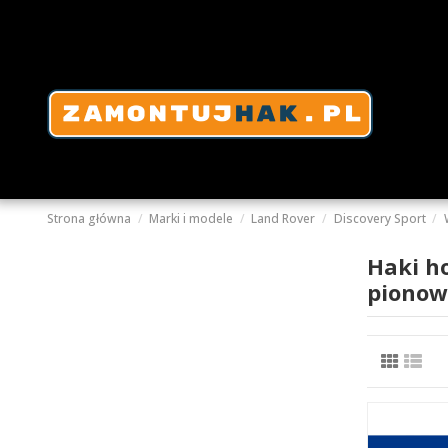
Strona główna
Marki i modele
Land Rover
Discovery Sport
Haki h
pionow