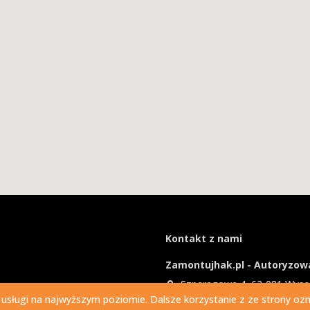
Kontakt z nami
Zamontujhak.pl - Autoryzowa
Szparagowa 4, 62-081 Wys
 usługi na najwyższym poziomie. Dalsze korzystanie z ze strony ozna
730 037 037