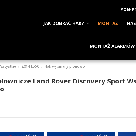
PON-PT
JAK DOBRAĆ HAK?
MONTAŻ
NAS
MONTAŻ ALARMÓW
Wszystkie
2014 L550
Hak wypinany pionowo
olownicze Land Rover Discovery Sport W
o