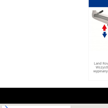
Land Rov
Wszystk
wypinany